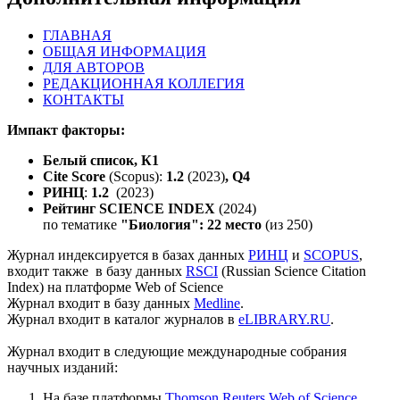
ГЛАВНАЯ
ОБЩАЯ ИНФОРМАЦИЯ
ДЛЯ АВТОРОВ
РЕДАКЦИОННАЯ КОЛЛЕГИЯ
КОНТАКТЫ
Импакт факторы:
Белый список, К1
Cite Score
(Scopus):
1.2
(2023)
,
Q4
РИНЦ
:
1.2
(2023)
Рейтинг SCIENCE INDEX
(2024)
по тематике
"Биология": 22 место
(из 250)
Журнал индексируется в базах данных
РИНЦ
и
SCOPUS
,
входит также в базу данных
RSCI
(Russian Science Citation
Index) на платформе Web of Science
Журнал входит в базу данных
Medline
.
Журнал входит в каталог журналов в
eLIBRARY.RU
.
Журнал входит в следующие международные собрания
научных изданий:
На базе платформы
Thomson Reuters Web of Science