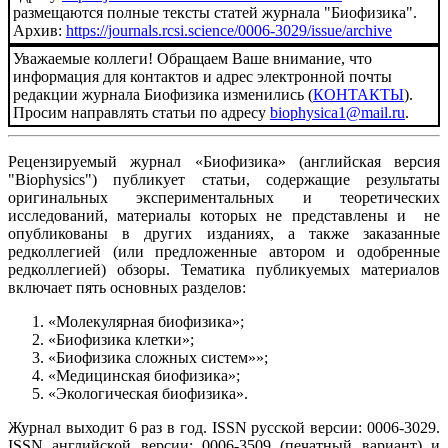
размещаются полные тексты статей журнала "Биофизика".
Архив:
https://journals.rcsi.science/0006-3029/issue/archive​​​​​​​
Уважаемые коллеги! Обращаем Ваше внимание, что
информация для контактов и адрес электронной почты
редакции журнала Биофизика изменились (
КОНТАКТЫ
).
Просим направлять статьи по адресу
biophysica1@mail.ru
.
Рецензируемый журнал «Биофизика» (английская версия
"Biophysics") публикует статьи, содержащие результаты
оригинальных экспериментальных и теоретических
исследований, материалы которых не представлены и не
опубликованы в других изданиях, а также заказанные
редколлегией (или предложенные автором и одобренные
редколлегией) обзоры. Тематика публикуемых материалов
включает пять основных разделов:
«Молекулярная биофизика»;
«Биофизика клетки»;
«Биофизика сложных систем»»;
«Медицинская биофизика»;
«Экологическая биофизика».
Журнал выходит 6 раз в год. ISSN русской версии: 0006-3029.
ISSN английской версии: 0006-3509 (печатный вариант) и